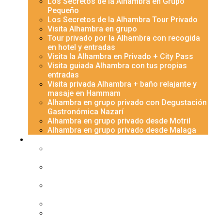
Los Secretos de la Alhambra en Grupo
Pequeño
Los Secretos de la Alhambra Tour Privado
Visita Alhambra en grupo
Tour privado por la Alhambra con recogida
en hotel y entradas
Visita la Alhambra en Privado + City Pass
Visita guiada Alhambra con tus propias
entradas
Visita privada Alhambra + baño relajante y
masaje en Hammam
Alhambra en grupo privado con Degustación
Gastronómica Nazarí
Alhambra en grupo privado desde Motril
Alhambra en grupo privado desde Malaga
Granada
Excursión privada Albaicín y Sacromonte al
atardecer, con espectáculo flamenco
Centro histórico de Granada con guía
privado
Monasterios de La Cartuja y San Jerónimo:
del Barroco al Renacimiento
Albayzín y Sacromonte al atardecer
Albaicín de los 5 sentidos