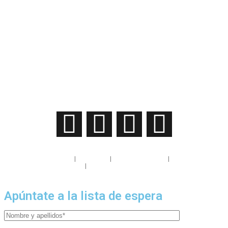
Política de privacidad
|
Aviso legal
|
Política de cookies
|
Condiciones de
uso
|
Condiciones de compra
Apúntate a la lista de espera