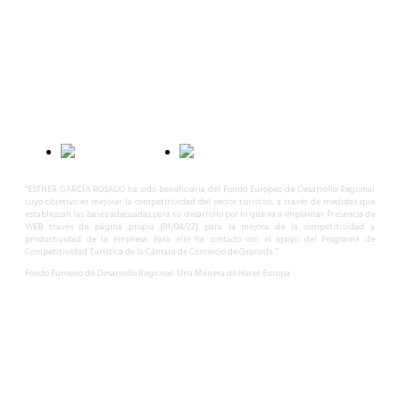
Calle Ojos del Salado, 48
C.P. 18008 – Granada – España
618 31 32 55
info@granadaselectedtours.com
B56329121
“ESTHER GARCÍA ROSADO ha sido beneficiaria del Fondo Europeo de Desarrollo Regional
cuyo objetivo es mejorar la competitividad del sector turístico, a través de medidas que
establezcan las bases adecuadas para su desarrollo por lo que va a implantar Presencia de
WEB través de página propia [01/04/22] para la mejora de la competitividad y
productividad de la empresa. Para ello ha contado con el apoyo del Programa de
Competitividad Turística de la Cámara de Comercio de Granada.”
Fondo Europeo de Desarrollo Regional. Una Manera de Hacer Europa