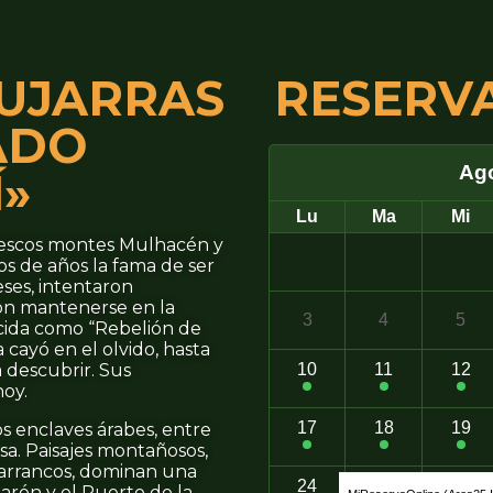
PUJARRAS
RESERVA
ADO
»
ntescos montes Mulhacén y
os de años la fama de ser
eses, intentaron
ron mantenerse en la
nocida como “Rebelión de
a cayó en el olvido, hasta
a descubrir. Sus
hoy.
os enclaves árabes, entre
esa. Paisajes montañosos,
barrancos, dominan una
jarón y el Puerto de la