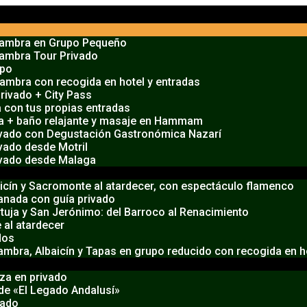
lhambra en Grupo Pequeño
hambra Tour Privado
upo
hambra con recogida en hotel y entradas
Privado + City Pass
 con tus propias entradas
ra + baño relajante y masaje en Hammam
ivado con Degustación Gastronómica Nazarí
vado desde Motril
ivado desde Malaga
aicín y Sacromonte al atardecer, con espectáculo flamenco
ranada con guía privado
tuja y San Jerónimo: del Barroco al Renacimiento
 al atardecer
dos
mbra, Albaicín y Tapas en grupo reducido con recogida en h
za en privado
 de «El Legado Andalusí»
vado