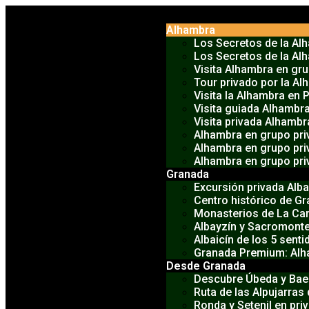
Alhambra
Los Secretos de la A
Los Secretos de la Al
Visita Alhambra en gr
Tour privado por la Al
Visita la Alhambra en 
Visita guiada Alhambra
Visita privada Alhamb
Alhambra en grupo pr
Alhambra en grupo pri
Alhambra en grupo pr
Granada
Excursión privada Alb
Centro histórico de G
Monasterios de La Car
Albayzín y Sacromonte
Albaicín de los 5 senti
Granada Premium: Alha
Desde Granada
Descubre Úbeda y Bae
Ruta de las Alpujarras
Ronda y Setenil en pri