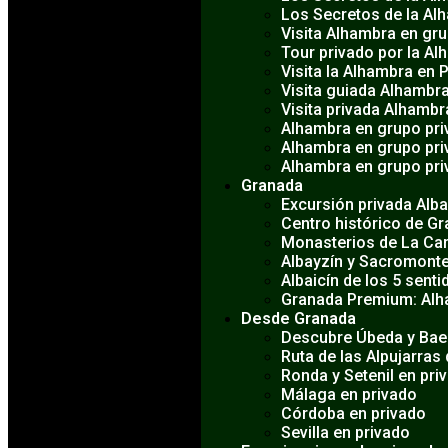
Los Secretos de la Al
Visita Alhambra en gr
Tour privado por la Al
Visita la Alhambra en 
Visita guiada Alhambra
Visita privada Alhamb
Alhambra en grupo pr
Alhambra en grupo pri
Alhambra en grupo pr
Granada
Excursión privada Alb
Centro histórico de G
Monasterios de La Car
Albayzín y Sacromonte
Albaicín de los 5 senti
Granada Premium: Alha
Desde Granada
Descubre Úbeda y Bae
Ruta de las Alpujarras
Ronda y Setenil en pri
Málaga en privado
Córdoba en privado
Sevilla en privado