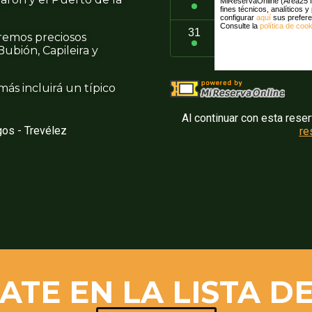
eremos preciosos
ubión, Capileira y
ás incluirá un típico
Al continuar con esta rese
gos - Trevélez
re
ATE EN LA LISTA D