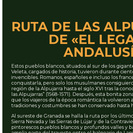
RUTA DE LAS AL
DE «EL LEG
ANDALUSÍ
Estos pueblos blancos, situados al sur de los giga
Veleta, cargados de historia, tuvieron durante cient
invencibles. Romanos, españoles e incluso los franc
conquistarla, pero solo los musulmanes consiguie
región de la Alpujarra hasta el siglo XVI tras la co
las Alpujarras” (1568-1571). Después, esta bonita zon
que los viajeros de la época romántica la volvieron 
tradiciones y costumbres se han conservado hasta 
Al sureste de Granada se halla la ruta por los últim
Sierra Nevada y las Sierras de Lújar y de la Contravi
pintorescos pueblos blancos y profundos valles y 
amplia parte del trayecto entre el balneario de Lan