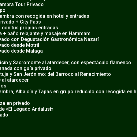
hambra Tour Privado
upo
hambra con recogida en hotel y entradas
Privado + City Pass
 con tus propias entradas
ra + baño relajante y masaje en Hammam
ivado con Degustación Gastronómica Nazarí
vado desde Motril
ivado desde Malaga
aicín y Sacromonte al atardecer, con espectáculo flamenco
ranada con guía privado
tuja y San Jerónimo: del Barroco al Renacimiento
 al atardecer
dos
mbra, Albaicín y Tapas en grupo reducido con recogida en h
za en privado
 de «El Legado Andalusí»
vado