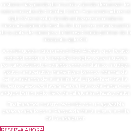
cristiana más grande del mundo y donde descansan los
restos mortales de Cristóbal Colón. Fue construida en el
siglo XV en el solar donde antes se encontraba la
mezquita aljama de Sevilla, de la que se conserva parte
de su patio de naranjos y la famosa Giralda (alminar de la
mezquita, siglo XII).
A continuación visitaremos el Real Alcázar, que ha sido
sede del poder a lo largo de los siglos y que muestra
por tanto estilos tan variados como el islámico, mudéjar,
gótico, renacentista, manierista y barroco. Además de
ser la residencia de la Familia Real Española en Sevilla.
Nuestro paseo nos llevará hasta el barrio de Santa Cruz,
antiguo barrio judío, lleno de callejuelas, plazas y patios.
Finalizaremos nuestro recorrido con un agradable
paseo a caballo por el Parque de María Luisa, a la orilla
del Guadalquivir.
RESERVA AHORA