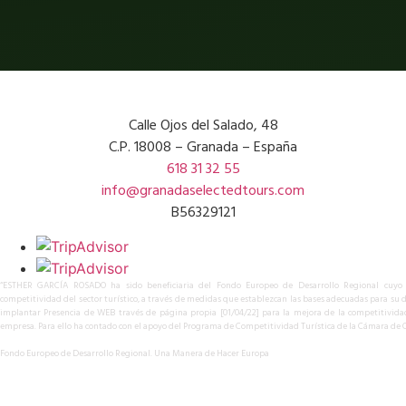
Calle Ojos del Salado, 48
C.P. 18008 – Granada – España
618 31 32 55
info@granadaselectedtours.com
B56329121
“ESTHER GARCÍA ROSADO ha sido beneficiaria del Fondo Europeo de Desarrollo Regional cuyo 
competitividad del sector turístico, a través de medidas que establezcan las bases adecuadas para su d
implantar Presencia de WEB través de página propia [01/04/22] para la mejora de la competitivida
empresa. Para ello ha contado con el apoyo del Programa de Competitividad Turística de la Cámara de
Fondo Europeo de Desarrollo Regional. Una Manera de Hacer Europa