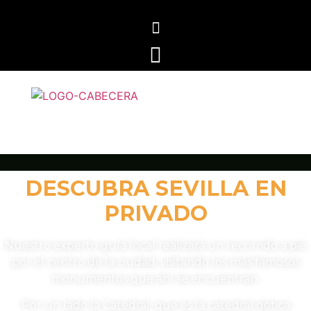
DESCUBRA SEVILLA EN
PRIVADO
Nuestro experto guía local realizará un recorrido a pie
por el centro de la ciudad, visitando los más famosos
monumentos que ahí se encuentran.
Por un lado la Catedral, que es la catedral gótica