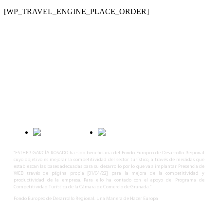
[WP_TRAVEL_ENGINE_PLACE_ORDER]
Calle Ojos del Salado, 48
C.P. 18008 – Granada – España
618 31 32 55
info@granadaselectedtours.com
B56329121
“ESTHER GARCÍA ROSADO ha sido beneficiaria del Fondo Europeo de Desarrollo Regional
cuyo objetivo es mejorar la competitividad del sector turístico, a través de medidas que
establezcan las bases adecuadas para su desarrollo por lo que va a implantar Presencia de
WEB través de página propia [01/04/22] para la mejora de la competitividad y
productividad de la empresa. Para ello ha contado con el apoyo del Programa de
Competitividad Turística de la Cámara de Comercio de Granada.”
Fondo Europeo de Desarrollo Regional. Una Manera de Hacer Europa