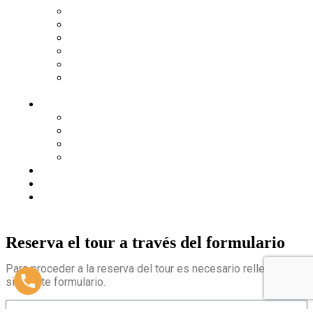
Estrella de cine
Buceo en la costa tropical
Cata WOW en Granada
GEOParque 4X4
Espectáculo flamenco privado
Visita guiada por Granada con degustación
de AOVE
Eventos
Eventos corporativos
Incentivos
Congresos
Por qué elegir Granada
Traslados privados
Quiénes somos
Contacto
Reserva el tour a través del formulario
Para proceder a la reserva del tour es necesario rellenar el
siguiente formulario.