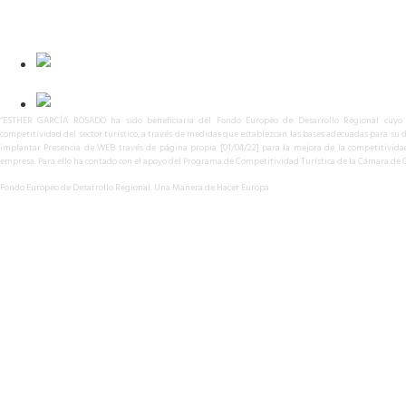
info@granadaselectedtours.com
B56329121
“ESTHER GARCÍA ROSADO ha sido beneficiaria del Fondo Europeo de Desarrollo Regional cuyo 
competitividad del sector turístico, a través de medidas que establezcan las bases adecuadas para su d
implantar Presencia de WEB través de página propia [01/04/22] para la mejora de la competitivida
empresa. Para ello ha contado con el apoyo del Programa de Competitividad Turística de la Cámara de
Fondo Europeo de Desarrollo Regional. Una Manera de Hacer Europa