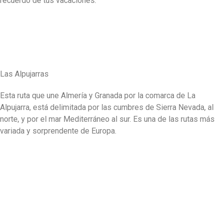
recuerdo de tus vacaciones.
Leer más
Las Alpujarras
Esta ruta que une Almería y Granada por la comarca de La
Alpujarra, está delimitada por las cumbres de Sierra Nevada, al
norte, y por el mar Mediterráneo al sur. Es una de las rutas más
variada y sorprendente de Europa.
Leer más
Calle Ojos del Salado, 48
C.P. 18008 – Granada – España
618 31 32 55