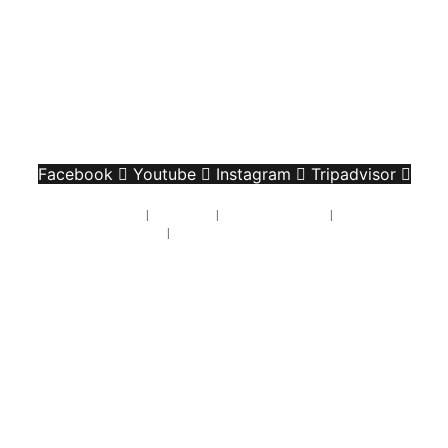
Facebook
Youtube
Instagram
Tripadvisor
Política de privacidad
|
Aviso legal
|
Política de cookies
|
Condiciones de
uso
|
Condiciones de compra