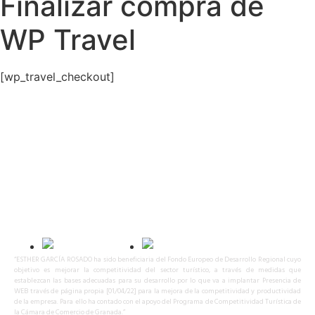
Finalizar compra de
WP Travel
[wp_travel_checkout]
Calle Ojos del Salado, 48
C.P. 18008 – Granada – España
618 31 32 55
info@granadaselectedtours.com
B56329121
“ESTHER GARCÍA ROSADO ha sido beneficiaria del Fondo Europeo de Desarrollo Regional cuyo
objetivo es mejorar la competitividad del sector turístico, a través de medidas que
establezcan las bases adecuadas para su desarrollo por lo que va a implantar Presencia de
WEB través de página propia [01/04/22] para la mejora de la competitividad y productividad
de la empresa. Para ello ha contado con el apoyo del Programa de Competitividad Turística de
la Cámara de Comercio de Granada.”