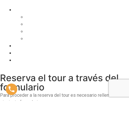
AOVE
Eventos
Eventos corporativos
Incentivos
Congresos
Por qué elegir Granada
Traslados privados
Quiénes somos
Contacto
Reserva el tour a través del
formulario
Para proceder a la reserva del tour es necesario rellenar el
siguiente formulario.