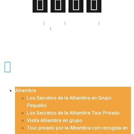
Política de privacidad
|
Aviso legal
|
Política de cookies
|
Condiciones de
uso
|
Condiciones de compra
Alhambra
Los Secretos de la Alhambra en Grupo
Pequeño
Los Secretos de la Alhambra Tour Privado
Visita Alhambra en grupo
Tour privado por la Alhambra con recogida en