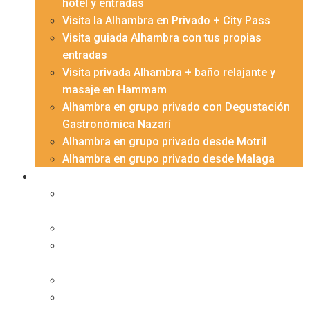
hotel y entradas
Visita la Alhambra en Privado + City Pass
Visita guiada Alhambra con tus propias
entradas
Visita privada Alhambra + baño relajante y
masaje en Hammam
Alhambra en grupo privado con Degustación
Gastronómica Nazarí
Alhambra en grupo privado desde Motril
Alhambra en grupo privado desde Malaga
Granada
Excursión privada Albaicín y Sacromonte al
atardecer, con espectáculo flamenco
Centro histórico de Granada con guía privado
Monasterios de La Cartuja y San Jerónimo: del
Barroco al Renacimiento
Albayzín y Sacromonte al atardecer
Albaicín de los 5 sentidos